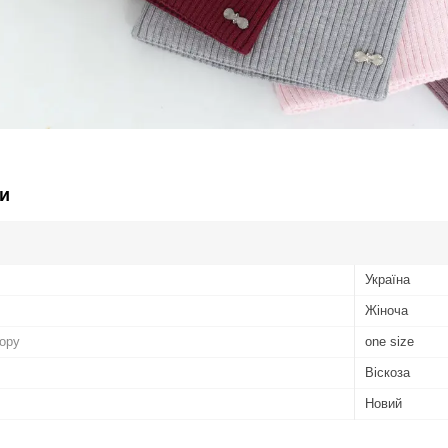
и
Україна
Жіноча
бору
one size
Віскоза
Новий