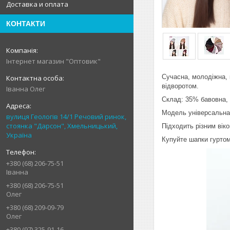
Доставка и оплата
КОНТАКТИ
Інтернет магазин "Оптовик"
Сучасна, молодіжна, 
відворотом.
Іванна Олег
Склад: 35% бавовна, 
Модель універсальна, 
вулиця Геологів 14/1 Речовий ринок,
стоянка "Дарсон", Хмельницький,
Підходить різним віко
Україна
Купуйте шапки гурто
+380 (68) 206-75-51
Іванна
+380 (68) 206-75-51
Олег
+380 (68) 209-09-79
Олег
+380 (97) 325-91-16