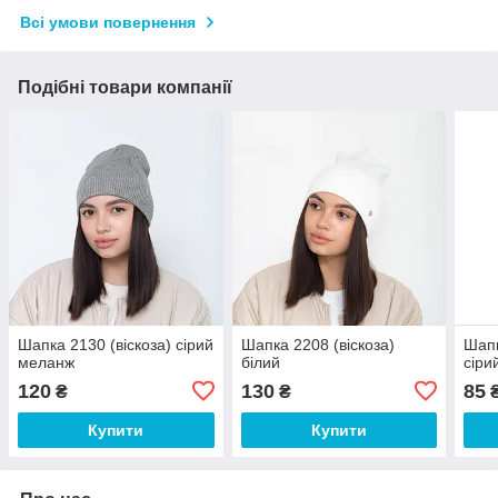
Всі умови повернення
Подібні товари компанії
Шапка 2130 (віскоза) сірий
Шапка 2208 (віскоза)
Шапк
меланж
білий
сіри
120
130
85
₴
₴
Купити
Купити