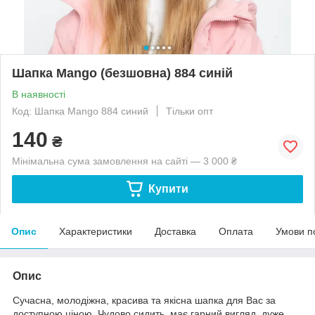
Шапка Mango (безшовна) 884 синій
В наявності
Код: Шапка Mango 884 синий
Тільки опт
140
₴
Мінімальна сума замовлення на сайті — 3 000 ₴
Купити
Опис
Характеристики
Доставка
Оплата
Умови п
Опис
Сучасна, молодіжна, красива та якісна шапка для Вас за
доступною ціною. Чудово сидить, має гарний вигляд, дуже